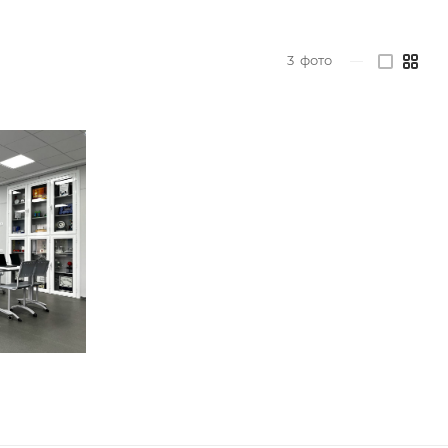
3
фото
—