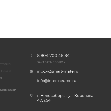
8 804 700 46 84
ЗАКАЗАТЬ ЗВОНОК
ставка
 товар
inbox@smart-mate.ru
ет
info@inter-neuron.ru
альности
г. Новосибирск, ул. Королева
40, к54