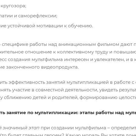
кругозора;
патии и саморефлексии;
е устойчивой мотивации к обучению.
 специфике работы над анимационным фильмом дают пр
ительное отношение к коллективному труду и повышаю
есс создания мультфильма интересен и увлекателен, и 
рме законченного видеопродукта.
ить эффективность занятий мультипликацией в работе с
нять участие в совместной деятельности, увидеть резуль
 сближению детей и родителей, формированию целостн
ть занятие по мультипликации: этапы работы над му
й значимый этап
при создании мультфильма – определить
Кто будет главным героем? Какую мораль Вы хотите дон