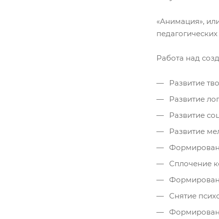
«Анимация», ил
педагогических
Работа над соз
Развитие тв
Развитие ло
Развитие со
Развитие ме
Формировани
Сплочение к
Формировани
Снятие псих
Формировани