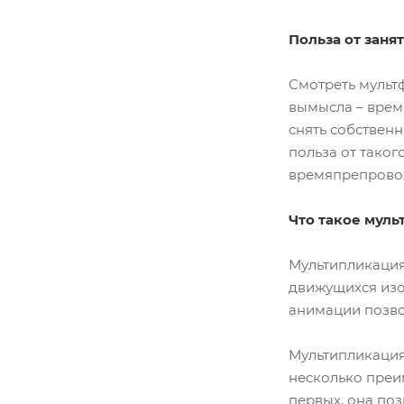
Польза от заня
Смотреть мульт
вымысла – врем
снять собственн
польза от таког
времяпрепровож
Что такое мул
Мультипликация
движущихся изо
анимации позво
Мультипликация
несколько преи
первых, она по