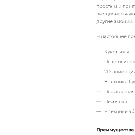
простым и поня
эмоциональную 
другие эмоции.
В настоящее вр
Кукольная
Пластилинов
2D-анимаци
В технике б
Плоскостная
Песочная
В технике эб
Преимущества