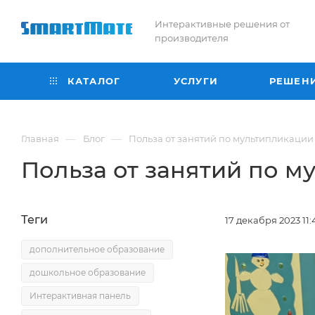
Интерактивные решения от
производителя
КАТАЛОГ
УСЛУГИ
РЕШЕН
—
—
Главная
Блог
Польза от занятий по мультипликации 
Польза от занятий по м
Теги
17 декабря 2023 11:
дополнительное образование
дошкольное образование
Интерактивная панель