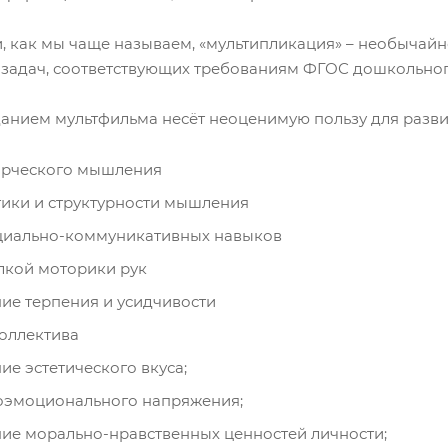
и, как мы чаще называем, «мультипликация» – необычай
 задач, соответствующих требованиям ФГОС дошкольног
данием мультфильма несёт неоценимую пользу для разви
орческого мышления
гики и структурности мышления
циально-коммуникативных навыков
лкой моторики рук
е терпения и усидчивости
оллектива
е эстетического вкуса;
оэмоционального напряжения;
е морально-нравственных ценностей личности;