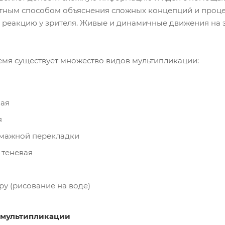
тным способом объяснения сложных концепций и процес
реакцию у зрителя. Живые и динамичные движения на экр
емя существует множество видов мультипликации:
ая
я
умажной перекладки
 теневая
ру (рисование на воде)
 мультипликации