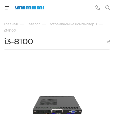
—
—
—
Главная
Каталог
Встраиваемые компьютеры
i3-8100
i3-8100