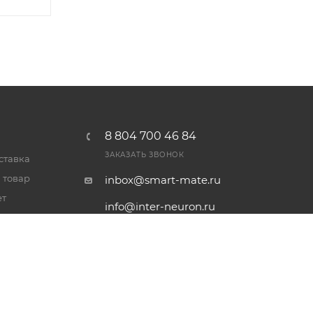
8 804 700 46 84
ЗАКАЗАТЬ ЗВОНОК
ставка
 товар
inbox@smart-mate.ru
ет
info@inter-neuron.ru
альности
г. Новосибирск, ул. Королева
40, к54