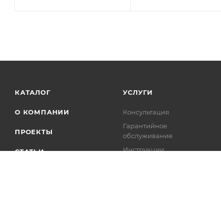
КАТАЛОГ
УСЛУГИ
О КОМПАНИИ
Консультация
Гарантийное
ПРОЕКТЫ
обслуживание
Инструкции
СТАТЬИ
Разработка
КОНТАКТЫ
индивидуального решения
Презентация
оборудования
Аренда