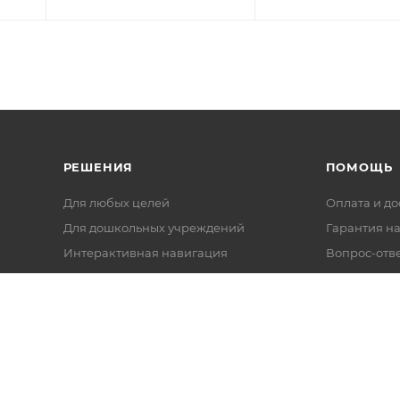
РЕШЕНИЯ
ПОМОЩЬ
Для любых целей
Оплата и до
Для дошкольных учреждений
Гарантия на
Интерактивная навигация
Вопрос-отв
Комплексное оснащение
Политика
конфиденци