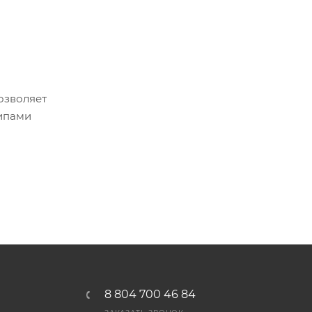
озволяет
типами
8 804 700 46 84