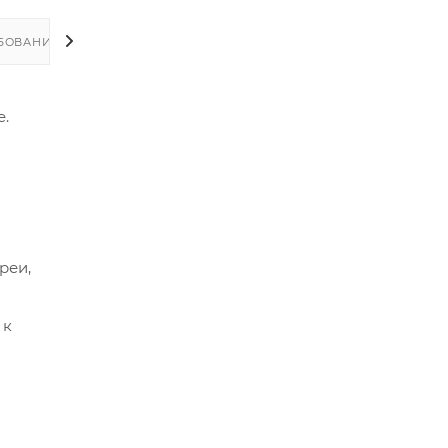
БОВАНИЯ
е.
реи,
 к