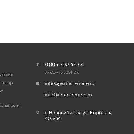
8 804 700 46 84
ЗАКАЗАТЬ ЗВОНОК
ставка
 товар
inbox@smart-mate.ru
ет
info@inter-neuron.ru
альности
г. Новосибирск, ул. Королева
40, к54