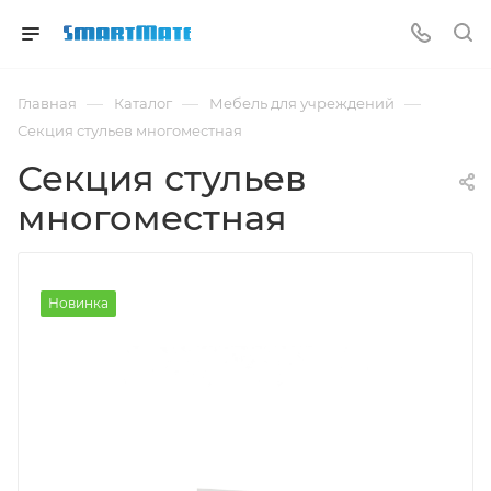
—
—
—
Главная
Каталог
Мебель для учреждений
Секция стульев многоместная
Секция стульев
многоместная
Новинка