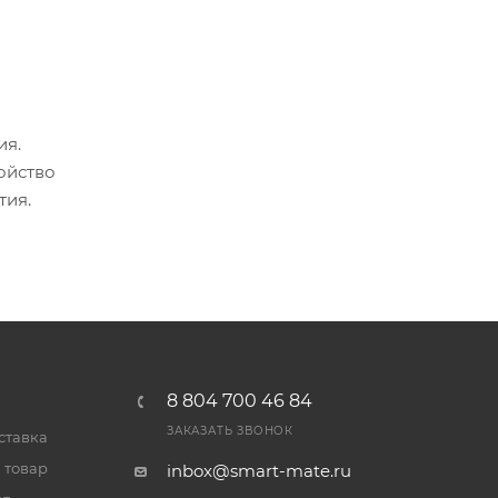
ия.
ойство
тия.
8 804 700 46 84
ЗАКАЗАТЬ ЗВОНОК
ставка
 товар
inbox@smart-mate.ru