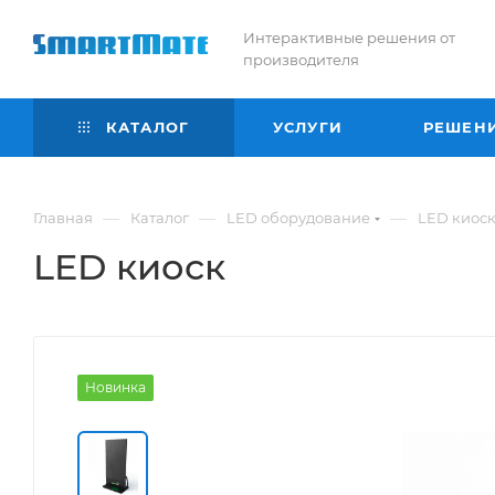
Интерактивные решения от
производителя
КАТАЛОГ
УСЛУГИ
РЕШЕН
—
—
—
Главная
Каталог
LED оборудование
LED киос
LED киоск
Новинка