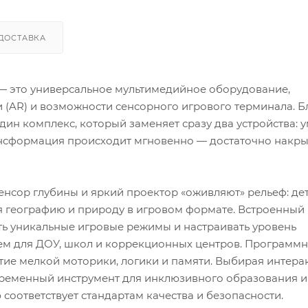
ДОСТАВКА
— это универсальное мультимедийное оборудование,
(AR) и возможности сенсорного игрового терминала. Б
ин комплекс, который заменяет сразу два устройства: 
ансформация происходит мгновенно — достаточно накры
нсор глубины и яркий проектор «оживляют» рельеф: де
ая географию и природу в игровом формате. Встроенный
ть уникальные игровые режимы и настраивать уровень
ем для ДОУ, школ и коррекционных центров. Программ
тие мелкой моторики, логики и памяти. Выбирая интера
овременный инструмент для инклюзивного образования и
соответствует стандартам качества и безопасности.