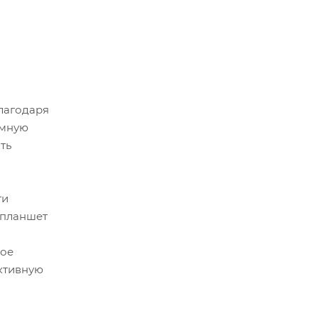
лагодаря
умную
ть
ти
 планшет
ное
ктивную