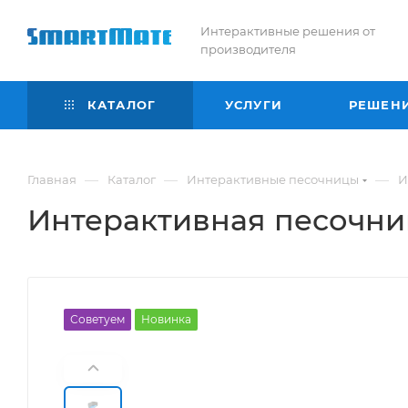
Интерактивные решения от
производителя
КАТАЛОГ
УСЛУГИ
РЕШЕН
—
—
—
Главная
Каталог
Интерактивные песочницы
И
Интерактивная песочни
Советуем
Новинка